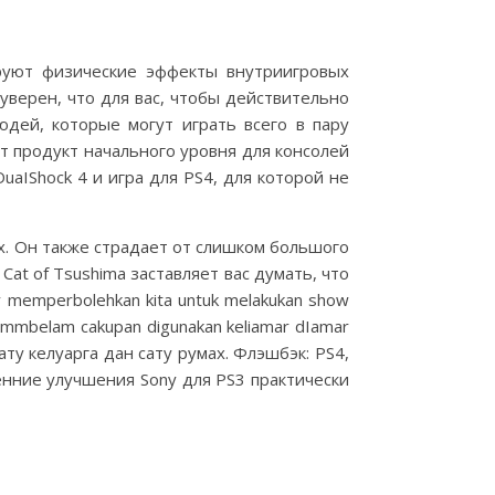
руют физические эффекты внутриигровых
 уверен, что для вас, чтобы действительно
юдей, которые могут играть всего в пару
ет продукт начального уровня для консолей
aIShock 4 и игра для PS4, для которой не
ах. Он также страдает от слишком большого
at of Tsushima заставляет вас думать, что
y memperbolehkan kita untuk melakukan show
alammbelam cakupan digunakan keliamar dIamar
ату келуарга дан сату румах. Флэшбэк: PS4,
енние улучшения Sony для PS3 практически