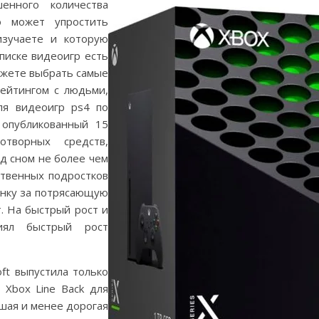
енного количества
о может упростить
изучаете и которую
писке видеоигр есть
ожете выбрать самые
ейтингом с людьми,
ля видеоигр ps4 по
 опубликованный 15
творных средств,
д сном не более чем
твенных подростков
енку за потрясающую
. На быстрый рост и
иял быстрый рост
ft выпустила только
 Xbox Line Back для
шая и менее дорогая