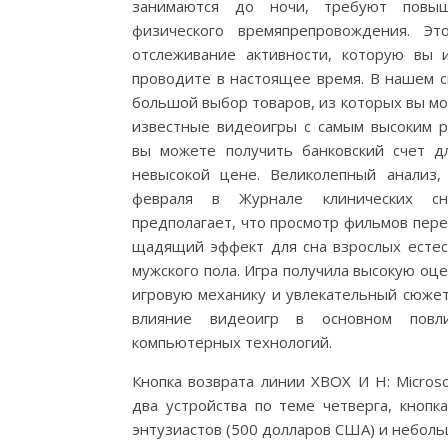
занимаются до ночи, требуют повыш
физического времяпрепровождения. Эт
отслеживание активности, которую вы 
проводите в настоящее время. В нашем с
большой выбор товаров, из которых вы м
известные видеоигры с самым высоким р
вы можете получить банковский счет д
невысокой цене. Великолепный анализ,
февраля в Журнале клинических сно
предполагает, что просмотр фильмов пере
щадящий эффект для сна взрослых естес
мужского пола. Игра получила высокую оц
игровую механику и увлекательный сюжет
влияние видеоигр в основном повл
компьютерных технологий.
Кнопка возврата линии XBOX И H: Microso
два устройства по теме четверга, кнопка
энтузиастов (500 долларов США) и неболь