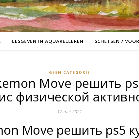
L
LESGEVEN IN AQUARELLEREN
SCHETSEN / VOO
GEEN CATEGORIE
kemon Move решить ps5
ис физической активн
17 mei 2021
on Move решить ps5 к