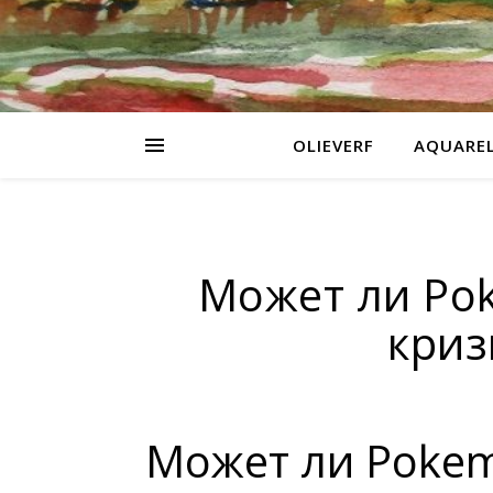
OLIEVERF
AQUARE
Может ли Po
криз
Может ли Pokem