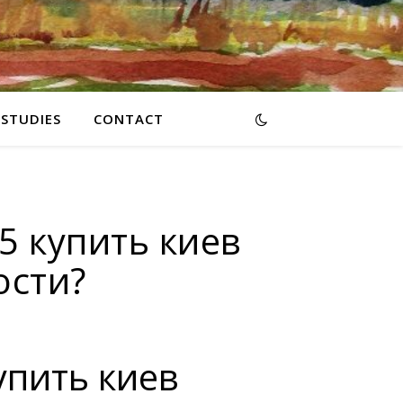
RSTUDIES
CONTACT
 купить киев
ости?
упить киев