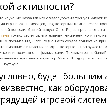
кой активности?
что изучение названий игр с видеоуроками требует «упражн
ция игр на 20–12 месяцев, над которыми можно весело про
новой консоли.
Давний выпуск Ogre Rogue прорвался с хи
 киев
только своим увлекательным геймплеем, но и тем, на
ать о пребывании, Ogre Rogue Earth создал полностью п
ицензионные отчисления за игры, которые вы загружаете, 
диске или, возможно, в фильме сами. Поднимитесь к GamePa
олнение к программе видеоигр Microsoft fog up, которая п
, ноутбуке.
езусловно, будет больши
неизвестно, как оборудов
грядущей игровой системо