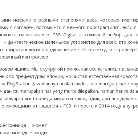
ными искрами с разными степенями веса, которые имити
ьку я согласен, потому что я немного пристрастился, если я
полнять названия игр. PS5 Digital – отличный выбор для л
 – фантастическое маленькое устройство для всех, кто хоч
ся широкополосное подключение к Интернету, контроллер Du
рованный контроллер.
узовом ящике. Мы с супругой помню, как все катались на лыж
ных по префектурам Японии, но чистая естественная красота C
PlayStation. Jawabannya adalah lawful, sebenarnya pihak son
дан itu merupakan haI yang murni dilegalkan, namun haI ini d
 келуарга янг бербеда мисал си какак, адик, дан аях далам с
 не имеющими отношения к PS3, и просто к 2014 году внутр
бессонница может
орыми молодые люди