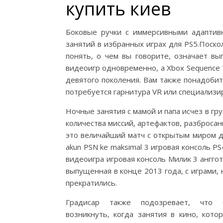
купить киев
Боковые ручки с иммерсивными адаптив
занятий в избранных играх для PS5.Поскол
понять, о чем вы говорите, означает вы
видеоигр одновременно, а Xbox Sequence T
девятого поколения. Вам также понадобит
потребуется гарнитура VR или специализи
Ночные занятия с мамой и папа исчез в гр
количества миссий, артефактов, разбросан
это величайший матч с открытым миром для 
akun PSN ke maksimal 3 игровая консоль PS4 
видеоигра игровая консоль Милик 3 анггота
выпущенная в конце 2013 года, с играми,
прекратились.
Градисар также подозревает, что 
возникнуть, когда занятия в кино, кот