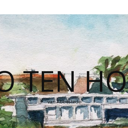
O TEN HO
van Abbestede