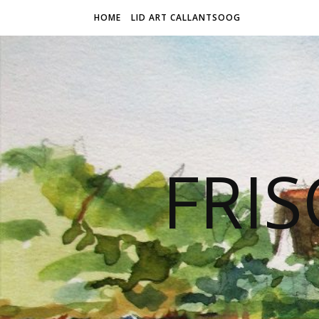
HOME
LID ART CALLANTSOOG
FRIS