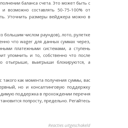
полнении баланса счета. Это может быть с
, и возможно составлять 50-75-100% от
сть. Уточнить размеры вейджера можно в
о большим числом раундов), лото, рулетке
енно что wager для данных суммах через,
нными платежными системами, а ступень
ит упомнить и то, собственно что после
ло отыгрыше, выигрыши блокируются, а
 такого как момента получения суммы, вас
зервный, но и консалтинговую поддержку
ходимую поддержка в прохождении перечня
становится попросту, предельно. Регайтесь
voor В Казино иг
Reacties uitgeschakeld