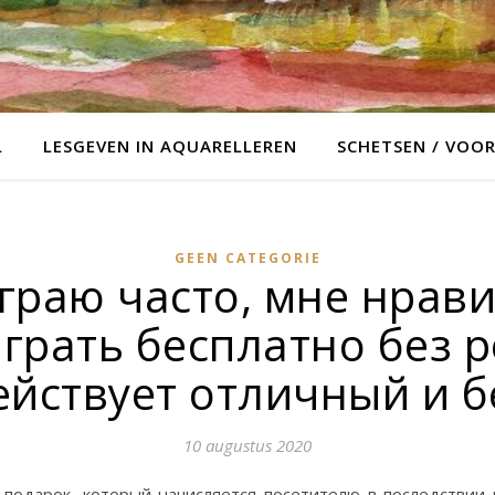
L
LESGEVEN IN AQUARELLEREN
SCHETSEN / VOO
GEEN CATEGORIE
граю часто, мне нрави
грать бесплатно без 
ействует отличный и б
10 augustus 2020
подарок, который начисляется посетителю в последствии 