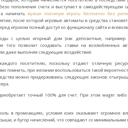
 безо пополнения счета и выступает в самодействующем 
, а начинать
вулкан платинум играть бесплатно без реги
ятие, после которой игровые автоматы в средства становят
еред игроком полный доступ ко функционалу сайта и всево
оды с целью игорный дом (как депозитные, например 
ме того позволит создавать ставки на возлюбленных ав
или даже выполняя следующие воздействия:
аждого посетителю, поскольку отдают отличную ресур
имо помнить, при желании воспользоваться такой вероятнос
едства можно придерживаясь следующих законов: отыгрыш 
кера.
приобретает точный 100% для счет. При этом wager либо
роль в промоакциях, условия коих оказывают огромное вл
грыши, и бугор начислений, что совпадают со минимальными